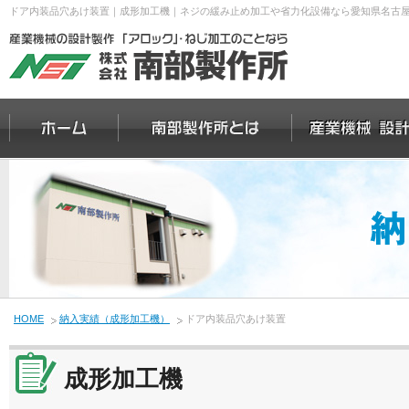
ドア内装品穴あけ装置｜成形加工機｜ネジの緩み止め加工や省力化設備なら愛知県名古
HOME
納入実績（成形加工機）
ドア内装品穴あけ装置
成形加工機